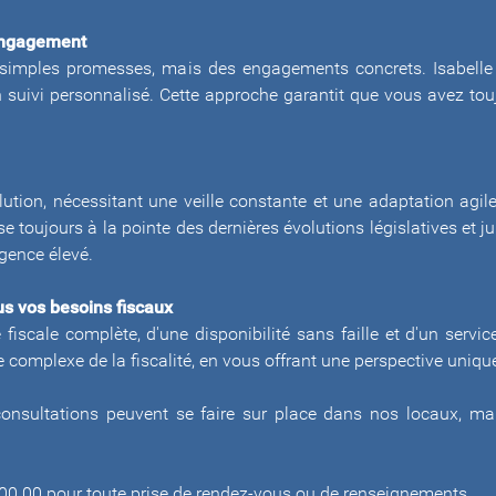
 engagement
 de simples promesses, mais des engagements concrets. Isabel
 suivi personnalisé. Cette approche garantit que vous avez touj
lution, nécessitant une veille constante et une adaptation agi
se toujours à la pointe des dernières évolutions législatives et j
igence élevé.
us vos besoins fiscaux
 fiscale complète, d'une disponibilité sans faille et d'un se
complexe de la fiscalité, en vous offrant une perspective unique
consultations peuvent se faire sur place dans nos locaux, ma
00.00 pour toute prise de rendez-vous ou de renseignements.