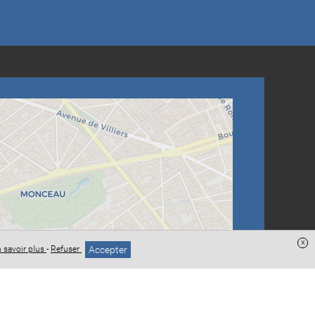
x
Accepter
 savoir plus
-
Refuser