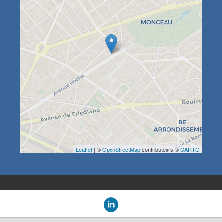
Leaflet
| ©
OpenStreetMap
contributeurs ©
CARTO